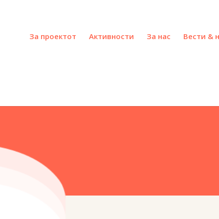
За проектот
Активности
За нас
Вести & 