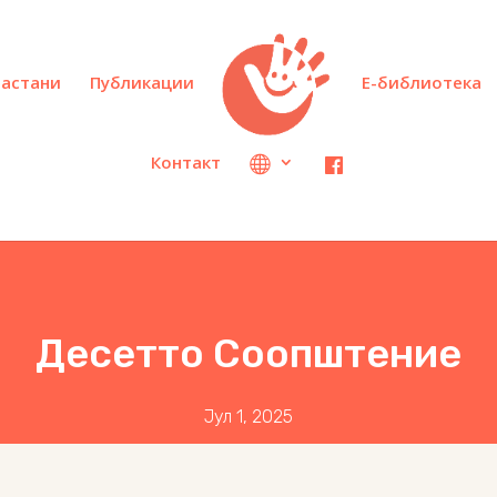
настани
Публикации
Е-библиотека
Контакт
Десетто Соопштение
Јул 1, 2025