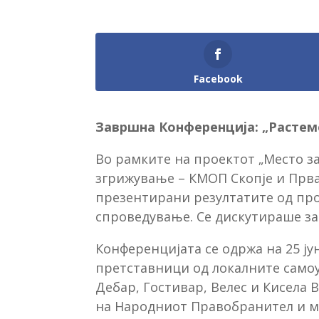
Facebook
Завршна Конференција: „Растеме
Во рамките на проектот „Место за
згрижување – КМOП Скопје и Прва
презентирани резултатите од про
спроведување. Се дискутираше за
Конференцијата се одржа на 25 јун
претставници од локалните самоу
Дебар, Гостивар, Велес и Кисела 
на Народниот Правобранител и ме