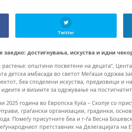
Twitter
 заедно: достигнувања, искуства и идни чеко
 растење: општини посветени на децата“, Цента
та детска амбасада во светот Меѓаши одржаа за
ектот, беа споделени искуства, предизвици и н
 идеите и визиите за одржување на постигнатит
и 2025 година во Европска Куќа – Скопје со прис
прави, граѓански организации, градинки, осно
Вода. Помеѓу присутните беа и г-ѓа Весна Бошев
ѓународниот претставник на Делегацијата на ЕУ,