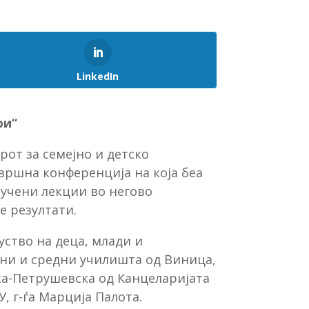
LinkedIn
ри“
рот за семејно и детско
вршна конференција на која беа
аучени лекции во негово
е резултати.
уство на деца, млади и
вни и средни училишта од Виница,
ска-Петрушевска од Канцеларијата
 г-ѓа Марција Палота.