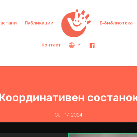
настани
Публикации
Е-библиотека
Контакт
Координативен состано
Сеп 17, 2024