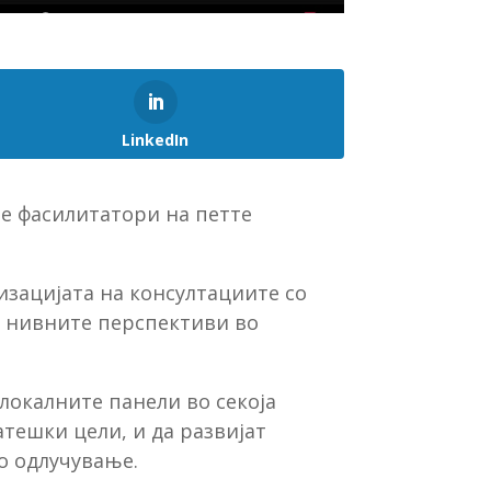
LinkedIn
те фасилитатори на петте
изацијата на консултациите со
на нивните перспективи во
локалните панели во секоја
тешки цели, и да развијат
о одлучување.