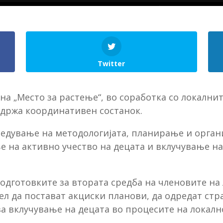
Twitter
на „Место за растење“, во соработка со локални
одржа координативен состанок.
ледување на методологијата, планирање и орган
ње на активно учество на децата и вклучување 
одготовките за втората средба на членовите на 
л да постават акциски планови, да одредат стра
за вклучување на децата во процесите на локалн