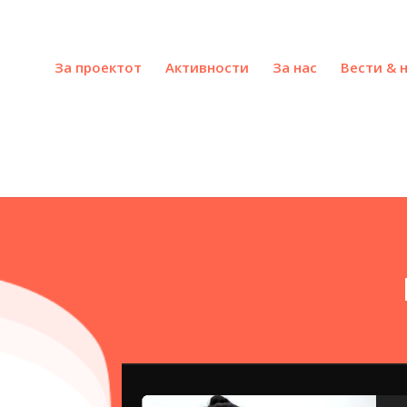
За проектот
Активности
За нас
Вести & 