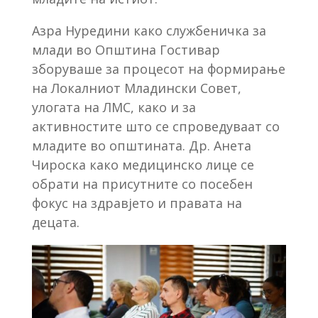
Азра Нуредини како службеничка за
млади во Општина Гостивар
зборуваше за процесот на формирање
на Локалниот Младински Совет,
улогата на ЛМС, како и за
активностите што се спроведуваат со
младите во општината. Др. Анета
Чироска како медицинско лице се
обрати на присутните со посебен
фокус на здравјето и правата на
децата.