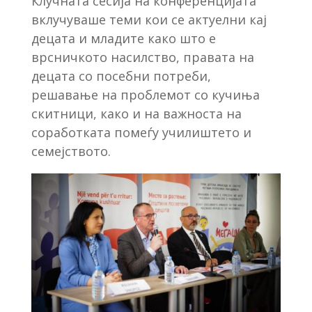
Клучната сесија на конференцијата
вклучуваше теми кои се актуелни кај
децата и младите како што е
врсничкото насилство, правата на
децата со посебни потреби,
решавање на проблемот со кучиња
скитници, како и на важноста на
соработката помеѓу училиштето и
семејството.