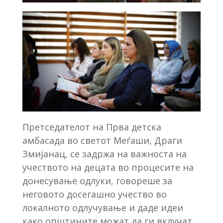
Претседателот на Прва детска
амбасада во светот Меѓаши, Драги
Змијанац, се задржа на важноста на
учеството на децата во процесите на
донесување одлуки, говореше за
неговото досегашно учество во
локалното одлучување и даде идеи
како општините можат да ги вклучат