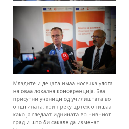
Младите и децата имаа носечка улога
на оваа локална конференција. Беа
присутни ученици од училиштата во
општината, кои преку цртеж опишаа
како ја гледаат иднината во нивниот
град и што би сакале да изменат.