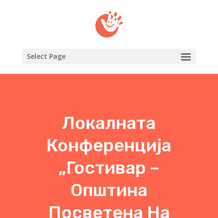
Select Page
Локалната
Конференција
„Гостивар –
Општина
Посветена На