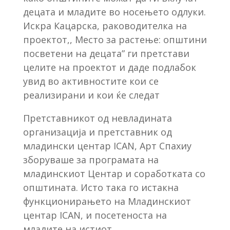
децата и младите во носењето одлуки.
Искра Кацарска, раководителка на
проектот,, Место за растење: општини
посветени на децата” ги претстави
целите на проектот и даде подлабок
увид во активностите кои се
реализирани и кои ќе следат
Претставникот од невладината
организација и претставник од
младински центар ICAN, Арт Спахиу
зборуваше за програмата на
младинскиот Центар и соработката со
општината. Исто така го истакна
функционирањето на Младинскиот
центар ICAN, и посетеноста на
младите на истиот.