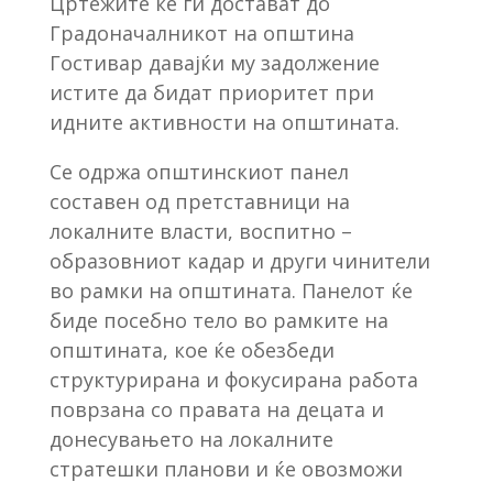
Цртежите ќе ги достават до
Градоначалникот на општина
Гостивар давајќи му задолжение
истите да бидат приоритет при
идните активности на општината.
Се одржа општинскиот панел
составен од претставници на
локалните власти, воспитно –
образовниот кадар и други чинители
во рамки на општината. Панелот ќе
биде посебно тело во рамките на
општината, кое ќе обезбеди
структурирана и фокусирана работа
поврзана со правата на децата и
донесувањето на локалните
стратешки планови и ќе овозможи