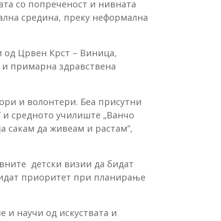
ата со попреченост и нивната
рална средина, преку неформална
и од Црвен Крст – Виница,
а и примарна здравствена
тори и волонтери. Беа присутни
“ и средното училиште „Ванчо
а сакам да живеам и растам“,
вните детски визии да бидат
 бидат приоритет при планирање
е и научи од искуствата и