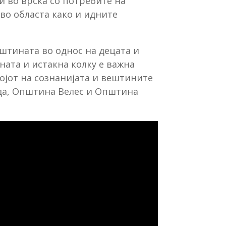
и во врска со потребите на
во областа како и идните
штината во однос на децата и
ната и истакна колку е важна
ојот на сознанијата и вештините
ода, Општина Велес и Општина