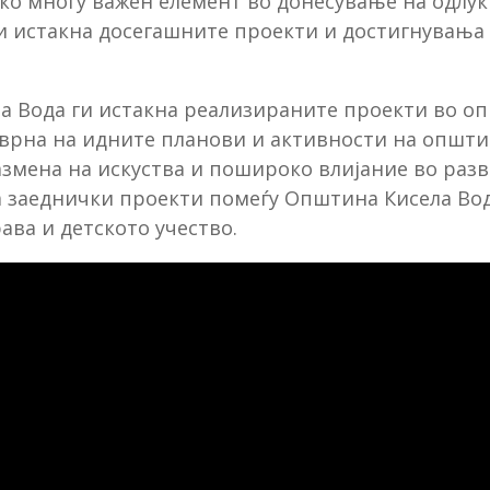
ако многу важен елемент во донесување на одлук
ги истакна досегашните проекти и достигнувања 
 Вода ги истакна реализираните проекти во оп
осврна на идните планови и активности на општи
змена на искуства и пошироко влијание во разв
за заеднички проекти помеѓу Општина Кисела В
ава и детското учество.