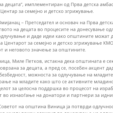
 децата“, имплементиран од Прва детска амбасад
 Центар за семејно и детско згрижување.
Змијанац – Претседател и основач на Прва детск
ството на децата во процесите на донесување од
одлучување и даде идеи како општините можат д
а Центарот за семејно и детско згрижување КМО
от и неговото значење за општините.
ца, Миле Петков, истакна дека општината е се
поврзана за децата, а пред се, посебен акцент д
безбедност, можноста за одлучување на младит
рање на младите како што се активните младин
елот за целосна поддршка во процесот на изработ
т во изнаоѓање на донатори и партнери за идни
 Советот на општина Виница ја потврди одлучнос