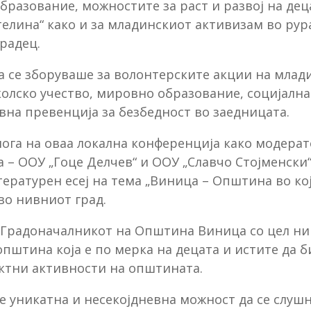
разование, можностите за раст и развој на дец
телина“ како и за младинскиот активизам во ру
радец.
а се зборуваше за волонтерските акции на млад
олско учество, мировно образование, социјалн
вна превенција за безбедност во заедницата.
лога на оваа локална конференција како модера
 – ООУ „Гоце Делчев“ и ООУ „Славчо Стојменски
ературен есеј на тема „Виница – Општина во кој
во нивниот град.
о Градоначалникот на Општина Виница со цел ни
пштина која е по мерка на децата и истите да
ктни активности на општината.
 уникатна и несекојдневна можност да се слушн