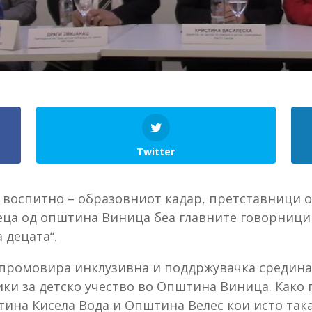
Twitter
 воспитно – образовниот кадар, претставници 
еца од општина Виница беа главните говорници
 децата“.
 промовира инклузивна и поддржувачка средина 
ки за детско учество во Општина Виница. Како 
ина Кисела Вода и Општина Велес кои исто така