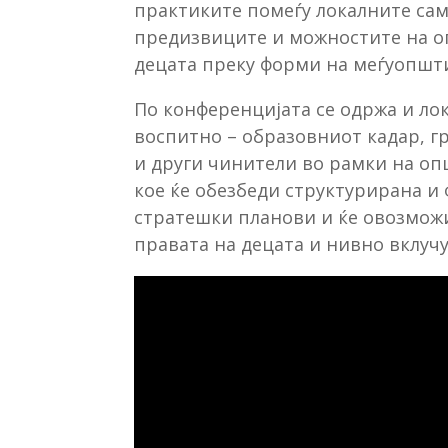
практиките помеѓу локалните само
предизвиците и можностите на о
децата преку форми на меѓуопшти
По конференцијата се одржа и лок
воспитно – образовниот кадар, г
и други чинители во рамки на оп
кое ќе обезбеди структурирана и
стратешки планови и ќе овозмож
правата на децата и нивно вклуч