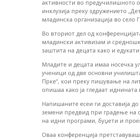
активности во предучилишното об
инклузија преку здружението „Де
младинска организација во село Г
Во вториот дел од конференцијат
младински активизам и средношк
заштита на децата како и едукати
Младите и децата имаа носечка у
ученици од две основни училишта
Прке“, кои преку пишување на лит
опишаа како ја гледаат иднината 
Напишаните есеи ги доставија д
земени предвид при градење на о
на идни програми, буџети и прое
Оваа конференција претставуваше