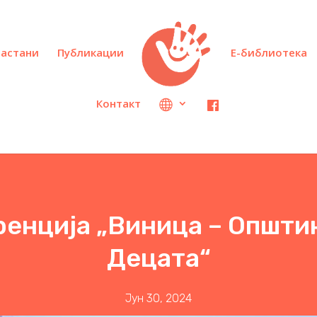
настани
Публикации
Е-библиотека
Контакт
енција „Виница – Општи
Децата“
Јун 30, 2024