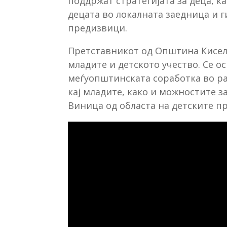
поддржат стратегијата за деца, к
децата во локалната заедница и 
предизвици.
Претставникот од Општина Кисела
младите и детското учество. Се 
меѓуопштинската соработка во ра
кај младите, како и можностите 
Виница од областа на детските пр