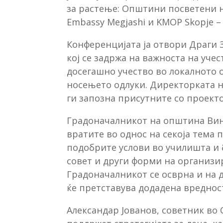
за растење: Општини посветени на
Embassy Megjashi и KMOP Skopje –
Конференцијата ја отвори Драги 
кој се задржа на важноста на уче
досегашно учество во локалното 
носењето одлуки. Директорката н
ги запозна присутните со проект
Градоначалникот на општина Вини
вратите во однос на секоја тема 
подобрите услови во училишта и 
совет и други форми на организи
Градоначалникот се осврна и на д
ќе претставува додадена вреднос
Александар Јованов, советник во