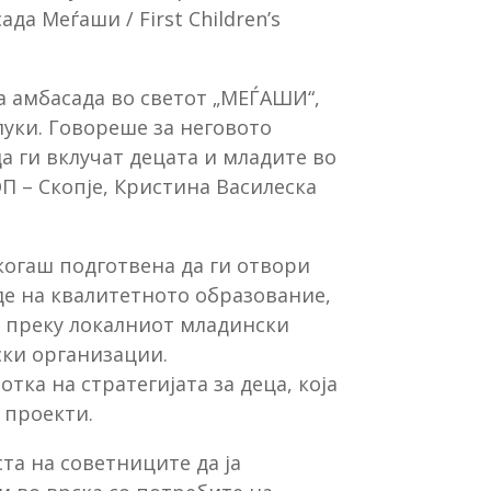
а Меѓаши / First Children’s
а амбасада во светот „МЕЃАШИ“,
луки. Говореше за неговото
а ги вклучат децата и младите во
П – Скопје, Кристина Василеска
когаш подготвена да ги отвори
аде на квалитетното образование,
е преку локалниот младински
ски организации.
ка на стратегијата за деца, која
 проекти.
та на советниците да ја