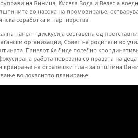
управи на Виница, Кисела Вода и Велес а воедно
пштините во насока на промовирање, остварува
нска соработка и партнерства.
ална панел – дискусија составена од претставни
раѓански организации, Совет на родители во уч
штината. Панелот ќе биде посебно координатив
 фокусирана работа поврзана со правата на деца
и креирање на стратешки план за општина Вини
ување во локалното планирање.