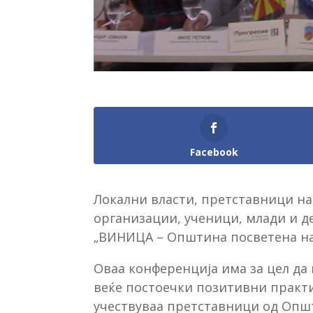
Facebook
Локални власти, претставници на
организации, ученици, млади и д
„ВИНИЦА – Општина посветена на
Оваа конференција има за цел да
веќе постоечки позитивни практи
учествуваа претставници од Општ