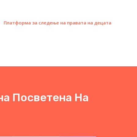
Платформа за следење на правата на децата
на Посветена На