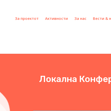
За проектот
Активности
За нас
Вести & 
Локална Конфер