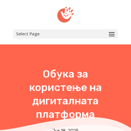
Select Page
Обука за
користење на
дигиталната
платформа
Јул 18, 2025