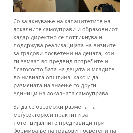
Со зајакнување на капацитетите на
локалните самоуправи и образовниот
кадар директно се поттикнува и
поддржува реализацијата на визиите
за градови посветени на децата, кои
ги земаат во предвид потребите и
благосостојбата на децата и младите
во нивната општина, како и да
размената на знаење со други
единици на локалната самоуправа.
За да се овозможи размена на
меѓусекторкси практити за
потенцијалните предизвици при
формирање на градови посветени на