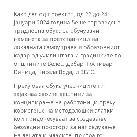
Како дел од проектот, од 22 до 24
јануари 2024 година беше спроведена
тридневна обука за обучувачи,
наменета за претставници на
локалната самоуправа и образовниот
кадар од училиштата и градинките во
општините Велес, Дебар, Гостивар,
Виница, Кисела Вода, и ЗЕЛС.
Преку оваа обука учесниците ги
зајакнаа своите вештини за
конципирање на работлници преку
користење на методолошки алатки
кои придонесуваат за создавање
безбедни простори за напредување
на децата и младите, притоа го