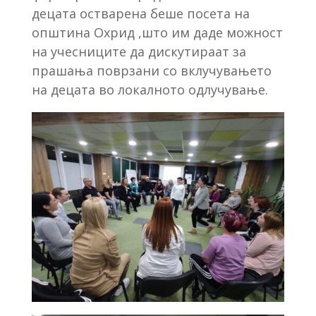
децата остварена беше посета на
општина Охрид ,што им даде можност
на учесниците да дискутираат за
прашања поврзани со вклучувањето
на децата во локалното одлучување.