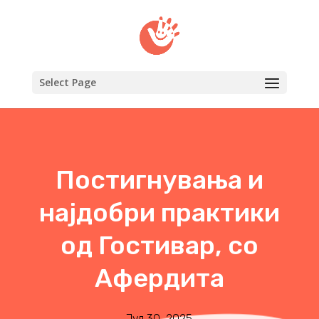
Select Page
Постигнувања и
најдобри практики
од Гостивар, со
Афердита
Јул 30, 2025