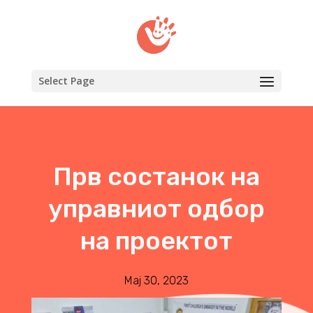
Select Page
Прв состанок на
управниот одбор
на проектот
Мај 30, 2023