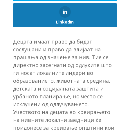
LinkedIn
Децата имаат право да бидат
сослушани и право да влијаат на
прашања од значење за нив. Тие се
директно засегнати од одлуките што
ги носат локалните лидери во
образованието, животната средина,
детската и социјалната заштита и
урбаното планирање, но често се
исклучени од одлучувањето.
Учеството на децата во креирањето
на нивните локални заедници ќе
придонесе за креирање општини кои