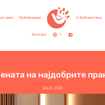
настани
Публикации
Е-библиотека
Контакт
ената на најдобрите пра
Дек 4, 2024