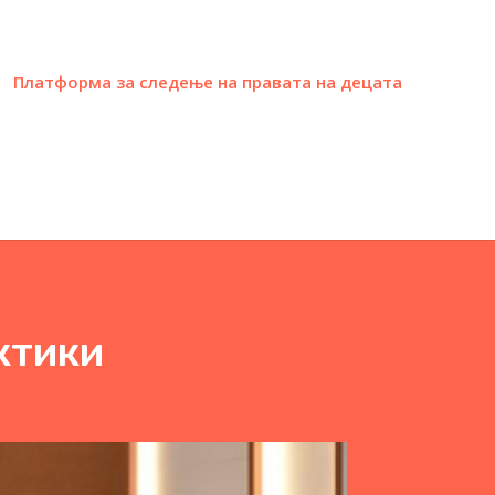
Платформа за следење на правата на децата
ктики