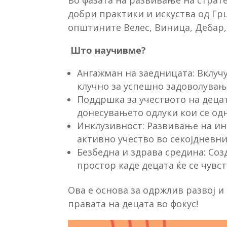
Во фазата на развивање на страт
добри практики и искуства од Грц
општините Велес, Виница, Дебар,
Што научивме?
Ангажман на заедницата: Вклучу
клучно за успешно задоволувањ
Поддршка за учеството на деца
донесувањето одлуки кои се од
Инклузивност: Развивање на ин
активно учество во секојдневни
Безбедна и здрава средина: Со
простор каде децата ќе се чувс
Ова е основа за одржлив развој 
правата на децата во фокус!