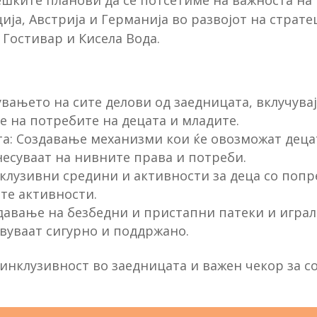
ешките планови да се потсетиме на важноста на
ија, Австрија и Германија во развојот на страт
 Гостивар и Кисела Вода.
вањето на сите делови од заедницата, вклучувај
е на потребите на децата и младите.
та: Создавање механизми кои ќе овозможат децат
несуваат на нивните права и потреби.
клузивни средини и активности за деца со попр
те активности.
здавање на безбедни и пристапни патеки и играл
твуваат сигурно и поддржано.
и инклузивност во заедницата и важен чекор за 