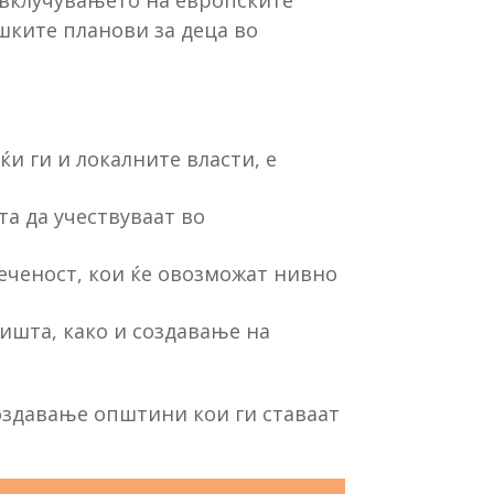
 вклучувањето на европските
ешките планови за деца во
ќи ги и локалните власти, е
а да учествуваат во
еченост, кои ќе овозможат нивно
ишта, како и создавање на
создавање општини кои ги ставаат