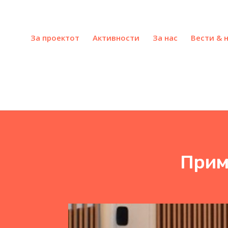
За проектот
Активности
За нас
Вести & 
Прим