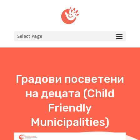
Select Page
Градови посветени
на децата (Child
Friendly
Municipalities)