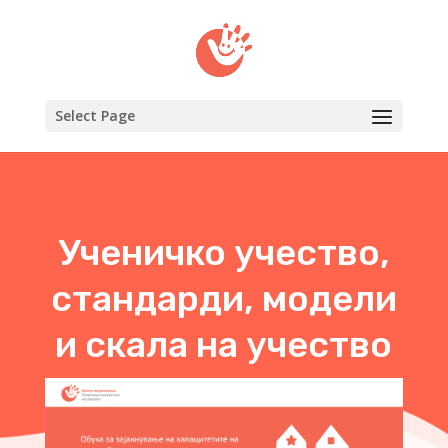
Select Page
Ученичко учество,
стандарди, модели
и скала на учество