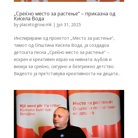
„Среќно место за растење“ – приказна од
Кисела Вода
by
placetogrow.mk
|
Јул 31, 2025
Инспирирани од проектот „Место за растење“,
тимот од Општина Кисела Вода, ја создадоа
детската песна „Среќно место за растење“ –
искрен и креативен израз на нивната љубов и
визија за среќно, сигурно и безгрижно детство.
Видеото ја претставува креативноста на децата...