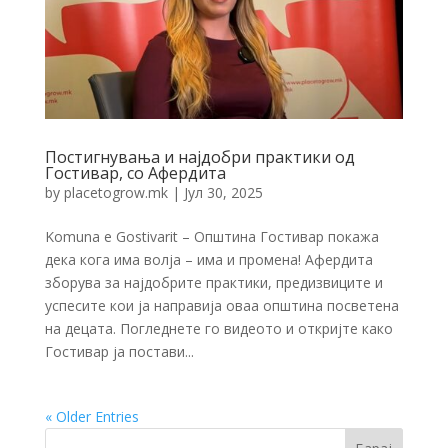
Постигнувања и најдобри практики од
Гостивар, со Афердита
by
placetogrow.mk
|
Јул 30, 2025
Komuna e Gostivarit – Општина Гостивар покажа
дека кога има волја – има и промена! Афердита
зборува за најдобрите практики, предизвиците и
успесите кои ја направија оваа општина посветена
на децата. Погледнете го видеото и откријте како
Гостивар ја постави...
« Older Entries