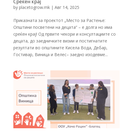
Среќен крај
by
placetogrow.mk
|
Авг 14, 2025
Приказната за проектот „Место за Растење:
Општини посветени на децата“ – е долга но има
среќен крај! Од првите чекори и консултациите со
децата, до заедничките визии и постигнатите
резултати во општините Кисела Вода, Дебар,
Гостивар, Виница и Велес– заедно изодевме...