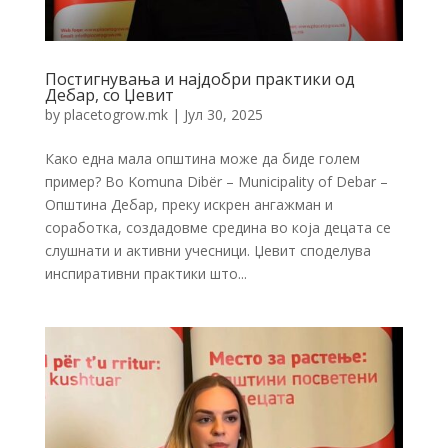
Постигнувања и најдобри практики од
Дебар, со Џевит
by
placetogrow.mk
|
Јул 30, 2025
Како една мала општина може да биде голем
пример? Во Komuna Dibër – Municipality of Debar –
Општина Дебар, преку искрен ангажман и
соработка, создадовме средина во која децата се
слушнати и активни учесници. Џевит споделува
инспиративни практики што...