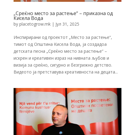
„Среќно место за растење“ – приказна од
Кисела Вода
by
placetogrow.mk
|
Јул 31, 2025
Инспирирани од проектот „Место за растење“,
тимот од Општина Кисела Вода, ја создадоа
детската песна „Среќно место за растење“ –
искрен и креативен израз на нивната љубов и
визија за среќно, сигурно и безгрижно детство.
Видеото ја претставува креативноста на децата...