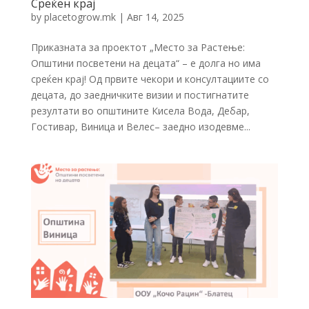
Среќен крај
by
placetogrow.mk
|
Авг 14, 2025
Приказната за проектот „Место за Растење:
Општини посветени на децата“ – е долга но има
среќен крај! Од првите чекори и консултациите со
децата, до заедничките визии и постигнатите
резултати во општините Кисела Вода, Дебар,
Гостивар, Виница и Велес– заедно изодевме...