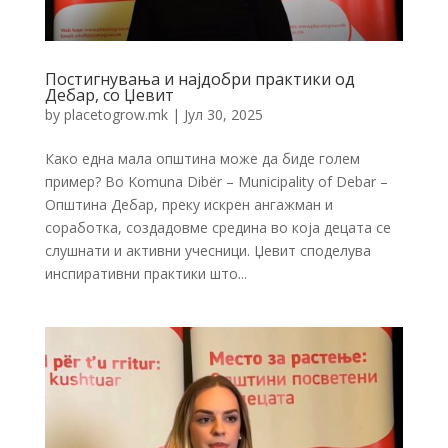
Постигнувања и најдобри практики од
Дебар, со Џевит
by
placetogrow.mk
|
Јул 30, 2025
Како една мала општина може да биде голем
пример? Во Komuna Dibër – Municipality of Debar –
Општина Дебар, преку искрен ангажман и
соработка, создадовме средина во која децата се
слушнати и активни учесници. Џевит споделува
инспиративни практики што...