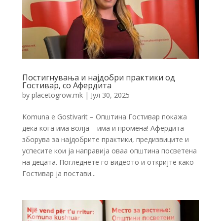
Постигнувања и најдобри практики од
Гостивар, со Афердита
by
placetogrow.mk
|
Јул 30, 2025
Komuna e Gostivarit – Општина Гостивар покажа
дека кога има волја – има и промена! Афердита
зборува за најдобрите практики, предизвиците и
успесите кои ја направија оваа општина посветена
на децата. Погледнете го видеото и откријте како
Гостивар ја постави...