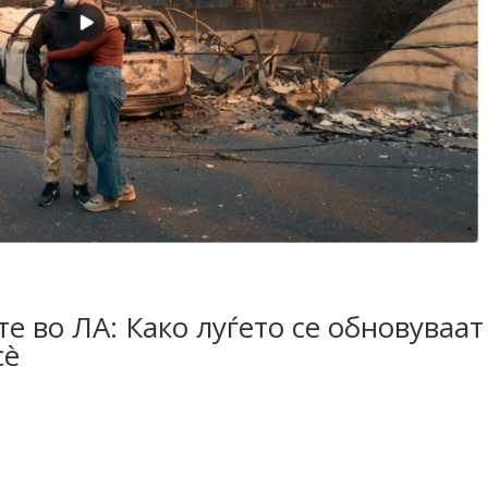
 во ЛА: Како луѓето се обновуваат
сè