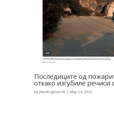
Последиците од пожарите
откако изгубиле речиси 
by
placetogrow.mk
|
Мар 24, 2025