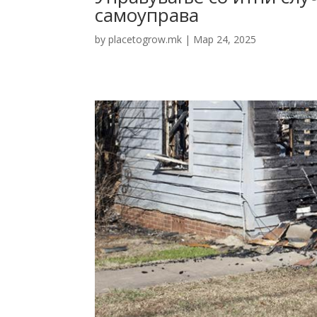
самоуправа
by
placetogrow.mk
|
Мар 24, 2025