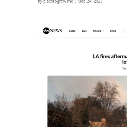
by
placetogrow.mk
|
Мар 24, 2025