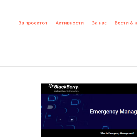
За проектот
Активности
За нас
Вести & 