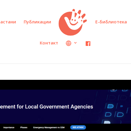
настани
Публикации
Е-библиотека
Контакт