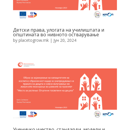
Детски права, улогата на училиштата и
општината во нивното остварување
by
placetogrow.mk
|
Јун 20, 2024
Ученичко учество, стандарди, модели и