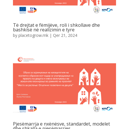
Të drejtat e fëmijëve, roli i shkollave dhe
bashkisë në realizimin e tyre
by
placetogrow.mk
|
Qer 21, 2024
Pjesëmarrja e nxënësve, standardet, modelet
dhe shkalla e pjesëmarrjes