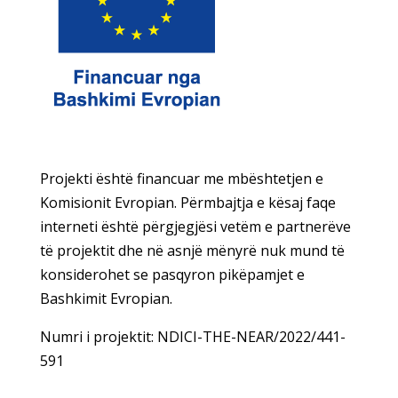
Projekti është financuar me mbështetjen e
Komisionit Evropian. Përmbajtja e kësaj faqe
interneti është përgjegjësi vetëm e partnerëve
të projektit dhe në asnjë mënyrë nuk mund të
konsiderohet se pasqyron pikëpamjet e
Bashkimit Evropian.
Numri i projektit: NDICI-THE-NEAR/2022/441-
591