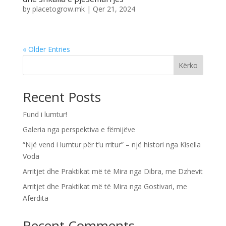
by
placetogrow.mk
|
Qer 21, 2024
« Older Entries
Kërko
Recent Posts
Fund i lumtur!
Galeria nga perspektiva e fëmijëve
“Një vend i lumtur për t’u rritur” – një histori nga Kisella
Voda
Arritjet dhe Praktikat më të Mira nga Dibra, me Dzhevit
Arritjet dhe Praktikat më të Mira nga Gostivari, me
Aferdita
Recent Comments