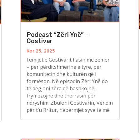
Podcast “Zëri Ynë” –
Gostivar
Kor 25, 2025
Fëmijët e Gostivarit flasin me zemër
– për përditshmërinë e tyre, për
komunitetin dhe kulturën që i
formëson. Në episodin Zëri Ynë do
të dëgjoni zëra që bashkojnë,
frymëzojnë dhe thërrasin për
ndryshim. Zbuloni Gostivarin, Vendin
për t’u Rritur, nëpërmjet syve të më...