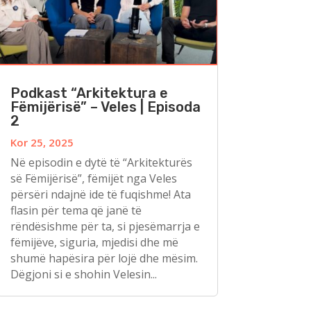
Podkast “Arkitektura e
Fëmijërisë” – Veles | Episoda
2
Kor 25, 2025
Në episodin e dytë të “Arkitekturës
së Fëmijërisë”, fëmijët nga Veles
përsëri ndajnë ide të fuqishme! Ata
flasin për tema që janë të
rëndësishme për ta, si pjesëmarrja e
fëmijëve, siguria, mjedisi dhe më
shumë hapësira për lojë dhe mësim.
Dëgjoni si e shohin Velesin...