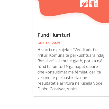
Fund i lumtur!
Gus 14, 2025
Historia e projektit “Vendi për t’u
rritur: Komuna të përkushtuara ndaj
fëmijëve” – është e gjatë, por ka një
fund të lumtur! Nga hapat e parë
dhe konsultimet me fëmijët, deri te
vizionet e përbashkëta dhe
rezultatet e arritura në Kisella Vodë,
Dibër, Gostivar, Vinicë...