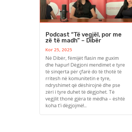
Podcast “Të vegjël, por me
zë të madh” – Dibër
Kor 25, 2025
Në Dibër, fëmijët flasin me guxim
dhe hapur! Dëgjoni mendimet e tyre
të sinqerta për çfarë do të thotë të
rritesh në komunitetin e tyre,
ndryshimet që dëshirojnë dhe pse
zëri i tyre duhet të dëgjohet. Të
vegjlit thonë gjëra të mëdha – është
koha t’i dëgjojmë!...