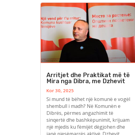
Arritjet dhe Praktikat më të
Mira nga Dibra, me Dzhevit
Kor 30, 2025
Si mund të bëhet një komunë e vogël
shembull i madh? Në Komunën e
Dibrës, përmes angazhimit të
sinqertë dhe bashkëpunimit, krijuam
një mjedis ku fëmijët dëgjohen dhe
janë pjesëmarrës aktivë. Dzhevit