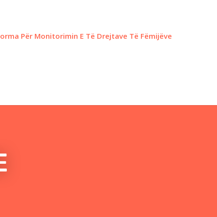
forma Për Monitorimin E Të Drejtave Të Fëmijëve
E