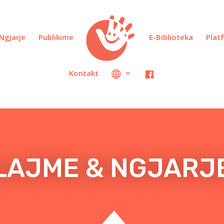
Ngjarje
Publikime
E-Biblioteka
Plat
Kontakt
LAJME & NGJARJ