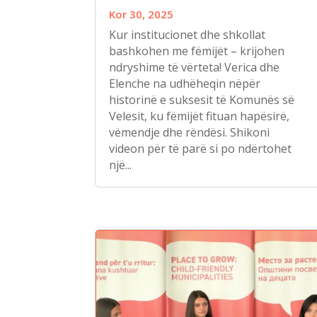
Kor 30, 2025
Kur institucionet dhe shkollat
bashkohen me fëmijët – krijohen
ndryshime të vërteta! Verica dhe
Elenche na udhëheqin nëpër
historinë e suksesit të Komunës së
Velesit, ku fëmijët fituan hapësirë,
vëmendje dhe rëndësi. Shikoni
videon për të parë si po ndërtohet
një...