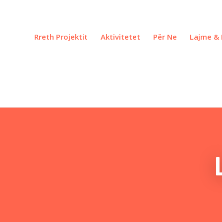
Rreth Projektit
Aktivitetet
Për Ne
Lajme & 