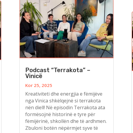
Podcast “Terrakota” –
Vinicë
Kor 25, 2025
Kreativiteti dhe energjia e fëmijëve
nga Vinica shkëlqejnë si terrakota
nën diell! Në episodin Terrakota ata
formësojnë historinë e tyre për
fëmijërinë, shkollën dhe të ardhmen.
Zbuloni botën nëpërmjet syve të