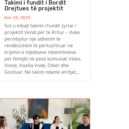
Takimi i fundit i Bordit
Drejtues të projektit
Kor 29, 2025
Sot u mbajt takimi i fundit zyrtar i
projektit Vendi për të Rritur – duke
përmbyllur një udhëtim të
rëndësishëm të përkushtuar në
krijimin e mjediseve mbështetëse
për fëmijët në pesë komunat: Veles,
Vinicë, Kisella Vodë, Dibër dhe
Gostivar. Në takim ndamë arritjet,...