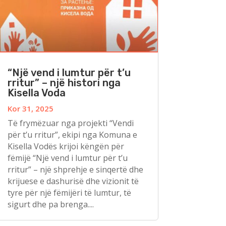
“Një vend i lumtur për t’u
rritur” – një histori nga
Kisella Voda
Kor 31, 2025
Të frymëzuar nga projekti “Vendi
për t’u rritur”, ekipi nga Komuna e
Kisella Vodës krijoi këngën për
fëmijë “Një vend i lumtur për t’u
rritur” – një shprehje e sinqertë dhe
krijuese e dashurisë dhe vizionit të
tyre për një fëmijëri të lumtur, të
sigurt dhe pa brenga....