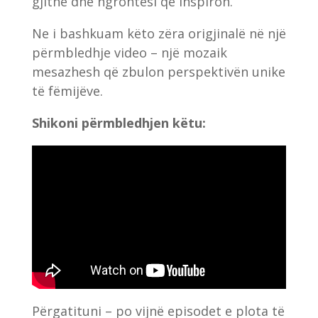
gjithë dhe ngrohtësi që inspiron.
Ne i bashkuam këto zëra origjinalë në një
përmbledhje video – një mozaik
mesazhesh që zbulon perspektivën unike
të fëmijëve.
Shikoni përmbledhjen këtu:
Përgatituni – po vijnë episodet e plota të