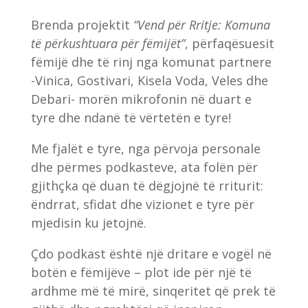
Brenda projektit
“Vend për Rritje: Komuna
të përkushtuara për fëmijët”
, përfaqësuesit
fëmijë dhe të rinj nga komunat partnere
-Vinica, Gostivari, Kisela Voda, Veles dhe
Debari- morën mikrofonin në duart e
tyre dhe ndanë të vërtetën e tyre!
Me fjalët e tyre, nga përvoja personale
dhe përmes podkasteve, ata folën për
gjithçka që duan të dëgjojnë të rriturit:
ëndrrat, sfidat dhe vizionet e tyre për
mjedisin ku jetojnë.
Çdo podkast është një dritare e vogël në
botën e fëmijëve – plot ide për një të
ardhme më të mirë, sinqeritet që prek të