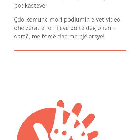
podkasteve!
Çdo komunë mori podiumin e vet video,
dhe zërat e fëmijëve do të dëgjohen –
qartë, me forcë dhe me një arsye!