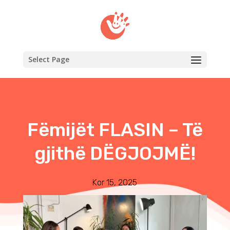
Select Page
Fëmijët FLASIN – Të
gjithë DËGJOJMË!
Kor 15, 2025