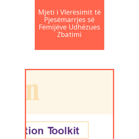
KONSULTIME ME FËMIJËT
Mjeti i Vlerësimit të
Pjesëmarrjes së
Fëmijëve Udhëzues
Zbatimi
Placetogrow.mk -
11, Nën 2024