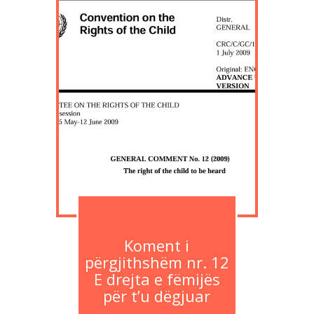
NJËSIA TEMATIKE: I TË DREJTAT E FËMIJËVE
DHE PJESËMARRJA E FËMIJËVE
Koment i
përgjithshëm nr. 12
E drejta e fëmijës
për t’u dëgjuar