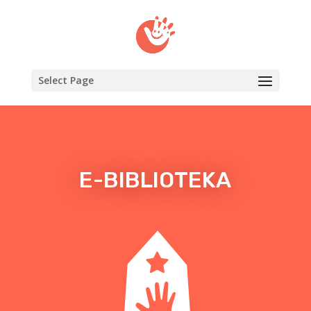
Select Page
E-BIBLIOTEKA