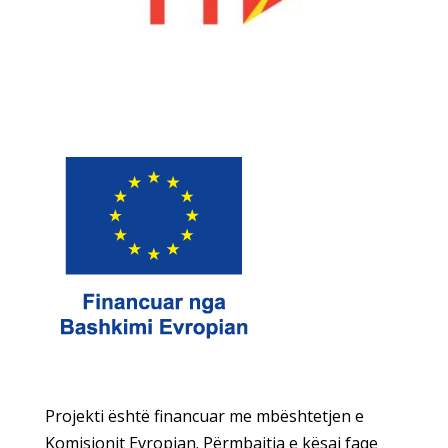
Projekti është financuar me mbështetjen e
Komisionit Evropian. Përmbajtja e kësaj faqe