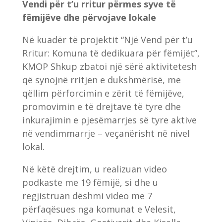
Vendi për t’u rritur përmes syve të
fëmijëve dhe përvojave lokale
Në kuadër të projektit “Një Vend për t’u
Rritur: Komuna të dedikuara për fëmijët”,
KMOP Shkup zbatoi një sërë aktivitetesh
që synojnë rritjen e dukshmërisë, me
qëllim përforcimin e zërit të fëmijëve,
promovimin e të drejtave të tyre dhe
inkurajimin e pjesëmarrjes së tyre aktive
në vendimmarrje – veçanërisht në nivel
lokal.
Në këtë drejtim, u realizuan video
podkaste me 19 fëmijë, si dhe u
regjistruan dëshmi video me 7
përfaqësues nga komunat e Velesit,