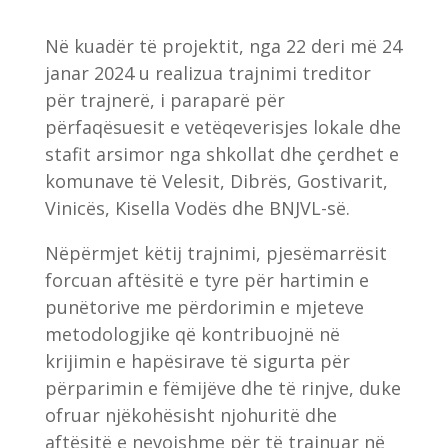
Në kuadër të projektit, nga 22 deri më 24
janar 2024 u realizua trajnimi treditor
për trajnerë, i paraparë për
përfaqësuesit e vetëqeverisjes lokale dhe
stafit arsimor nga shkollat ​​dhe çerdhet e
komunave të Velesit, Dibrës, Gostivarit,
Vinicës, Kisella Vodës dhe BNJVL-së.
Nëpërmjet këtij trajnimi, pjesëmarrësit
forcuan aftësitë e tyre për hartimin e
punëtorive me përdorimin e mjeteve
metodologjike që kontribuojnë në
krijimin e hapësirave të sigurta për
përparimin e fëmijëve dhe të rinjve, duke
ofruar njëkohësisht njohuritë dhe
aftësitë e nevojshme për të trajnuar në