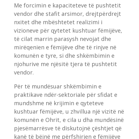
Me forcimin e kapaciteteve të pushtetit
vendor dhe stafit arsimor, drejtpërdrejt
nxitet dhe mbështetet realizimi i
vizioneve për qytetet kushtuar fëmijëve,
të cilat marrin parasysh nevojat dhe
mirëqenien e fëmijëve dhe të rinjve në
komunën e tyre, si dhe shkëmbimin e
njohurive me njësitë tjera të pushtetit
vendor.
Për të mundësuar shkëmbimin e
praktikave ndër-sektoriale për sfidat e
mundshme në krijimin e qyteteve
kushtuar fëmijëve, u zhvillua një vizitë në
komunën e Ohrit, e cila u dha mundësinë
pjesëmarrësve të diskutojnë çështjet që
kanë të bëjnë me përfshirjen e fëmijëve