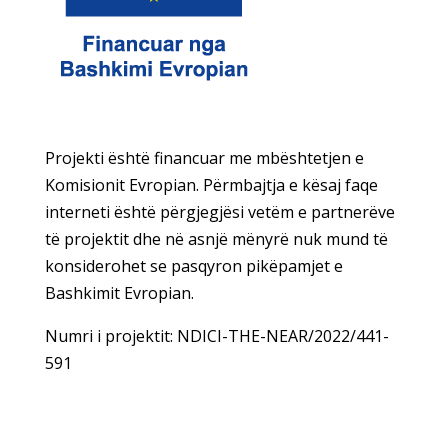
Projekti është financuar me mbështetjen e
Komisionit Evropian. Përmbajtja e kësaj faqe
interneti është përgjegjësi vetëm e partnerëve
të projektit dhe në asnjë mënyrë nuk mund të
konsiderohet se pasqyron pikëpamjet e
Bashkimit Evropian.
Numri i projektit: NDICI-THE-NEAR/2022/441-
591