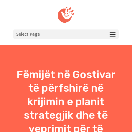
Select Page
Fëmijët në Gostivar
të përfshirë në
krijimin e planit
strategjik dhe të
veprimit për të