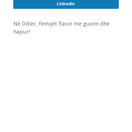
LinkedIn
Në Dibër, fëmijët flasin me guxim dhe
hapur!