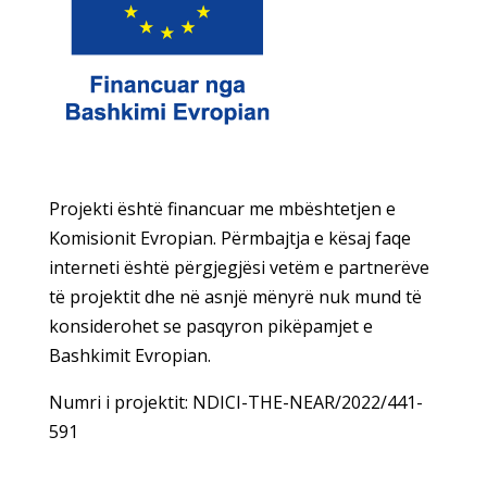
Projekti është financuar me mbështetjen e
Komisionit Evropian. Përmbajtja e kësaj faqe
interneti është përgjegjësi vetëm e partnerëve
të projektit dhe në asnjë mënyrë nuk mund të
konsiderohet se pasqyron pikëpamjet e
Bashkimit Evropian.
Numri i projektit: NDICI-THE-NEAR/2022/441-
591