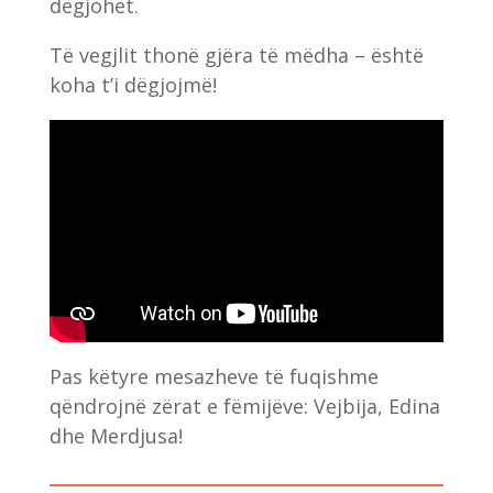
dëgjohet.
Të vegjlit thonë gjëra të mëdha – është
koha t’i dëgjojmë!
Pas këtyre mesazheve të fuqishme
qëndrojnë zërat e fëmijëve: Vejbija, Edina
dhe Merdjusa!