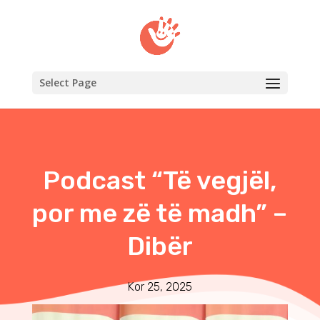
Select Page
Podcast “Të vegjël,
por me zë të madh” –
Dibër
Kor 25, 2025