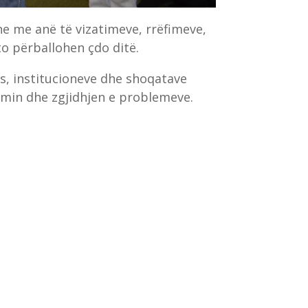
e me anë të vizatimeve, rrëfimeve,
o përballohen çdo ditë.
ës, institucioneve dhe shoqatave
limin dhe zgjidhjen e problemeve.