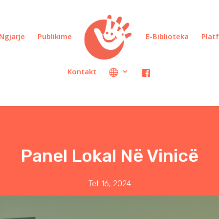
Ngjarje
Publikime
E-Biblioteka
Plat
Kontakt
Panel Lokal Në Vinicë
Tet 16, 2024