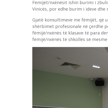
Fëmijët/nxënësit ishin burimi i zb
Vinicës, por edhe burim i ideve dhe 
Gjatë konsultimeve me fëmijët, që 
shërbimet profesionale në çerdhe për
fëmijë/nxënës të klasave të para deri
fëmijë/nxënës të shkollës së mesme