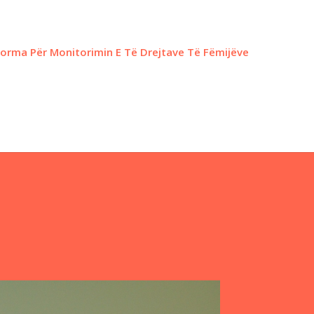
forma Për Monitorimin E Të Drejtave Të Fëmijëve