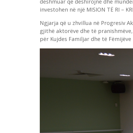
dëshmuar që dëshirojnë dhe munden t
investohen në një MISION TË RI – K
Ngjarja që u zhvillua në Progresiv 
gjithë aktorëve dhe të pranishmëve,
për Kujdes Familjar dhe të Fëmijë