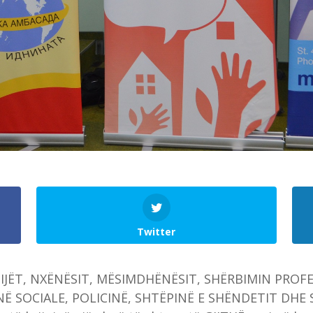
Twitter
IJËT, NXËNËSIT, MËSIMDHËNËSIT, SHËRBIMIN PROF
Ë SOCIALE, POLICINË, SHTËPINË E SHËNDETIT DHE