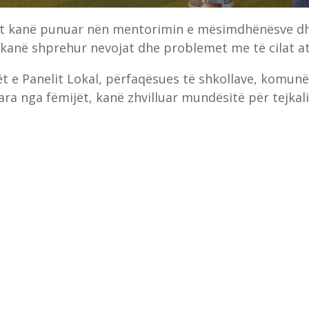
sit kanë punuar nën mentorimin e mësimdhënësve dh
kanë shprehur nevojat dhe problemet me të cilat at
ët e Panelit Lokal, përfaqësues të shkollave, komun
ara nga fëmijët, kanë zhvilluar mundësitë për tejka