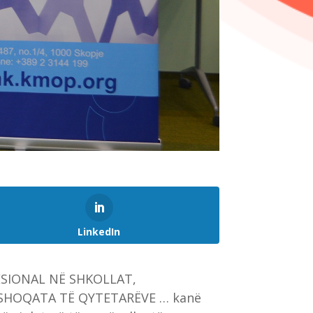
LinkedIn
ESIONAL NË SHKOLLAT,
 SHOQATA TË QYTETARËVE … kanë