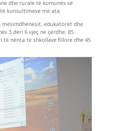
ane dhe rurale të komunës së
t të konsultimeve me ata.
ga mësimdhënësit, edukatorët dhe
ës 3 deri 6 vjeç në çerdhe, 85
 të nënta të shkollave fillore dhe 45