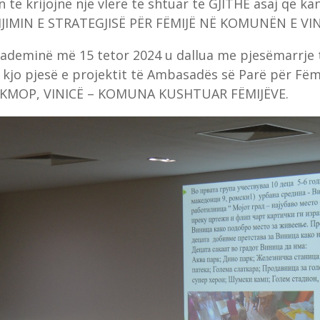
ë krijojnë një vlerë të shtuar të GJITHË asaj që kan
RIJIMIN E STRATEGJISË PËR FËMIJË NË KOMUNËN E VIN
Akademinë më 15 tetor 2024 u dallua me pjesëmarrje
 kjo pjesë e projektit të Ambasadës së Parë për Fë
ve KMOP, VINICË – KOMUNA KUSHTUAR FËMIJËVE.