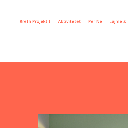
Rreth Projektit
Aktivitetet
Për Ne
Lajme & 