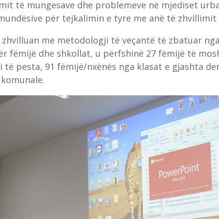
ulimit të mungesave dhe problemeve në mjediset urb
mundësive për tejkalimin e tyre me anë të zhvillimi
u zhvilluan me metodologji të veçantë të zbatuar n
 fëmijë dhe shkollat, u përfshinë 27 fëmijë të mosh
 të pesta, 91 fëmijë/nxënës nga klasat e gjashta deri
 komunale.