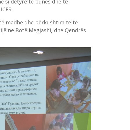
ë si detyrë të punës dhe të
ICËS.
 të madhe dhe përkushtim të të
mijë në Botë Megjashi, dhe Qendrës