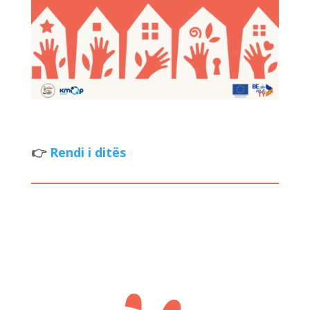
👉
Rendi i ditës