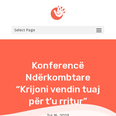
Select Page
Konferencë
Ndërkombtare
“Krijoni vendin tuaj
për t’u rritur”
Tet 15, 2023