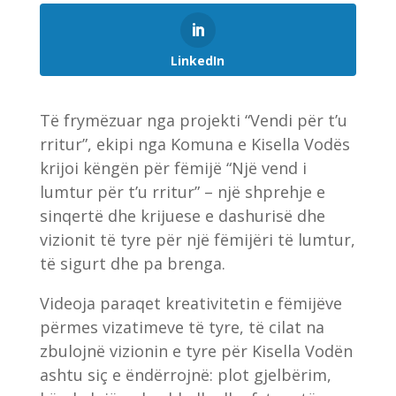
LinkedIn
Të frymëzuar nga projekti “Vendi për t’u
rritur”, ekipi nga Komuna e Kisella Vodës
krijoi këngën për fëmijë “Një vend i
lumtur për t’u rritur” – një shprehje e
sinqertë dhe krijuese e dashurisë dhe
vizionit të tyre për një fëmijëri të lumtur,
të sigurt dhe pa brenga.
Videoja paraqet kreativitetin e fëmijëve
përmes vizatimeve të tyre, të cilat na
zbulojnë vizionin e tyre për Kisella Vodën
ashtu siç e ëndërrojnë: plot gjelbërim,