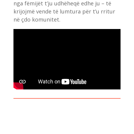
nga fëmijët t’ju udhëheqë edhe ju – të
krijojmë vende të lumtura për t’u rritur
në çdo komunitet.