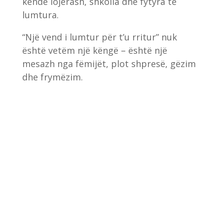
kënde lojërash, shkolla dhe fytyra të
lumtura.
“Një vend i lumtur për t’u rritur” nuk
është vetëm një këngë – është një
mesazh nga fëmijët, plot shpresë, gëzim
dhe frymëzim.