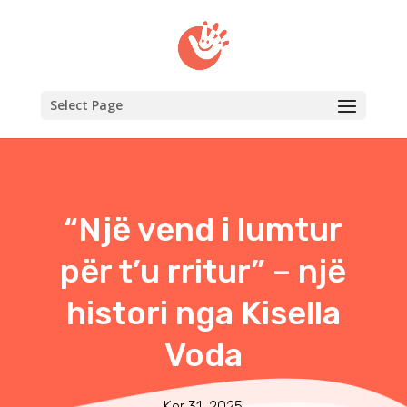
Select Page
“Një vend i lumtur
për t’u rritur” – një
histori nga Kisella
Voda
Kor 31, 2025