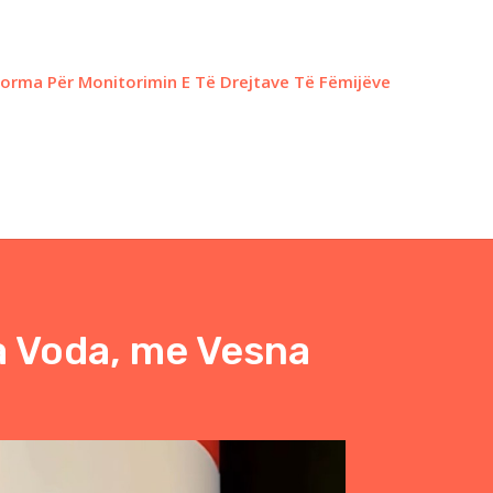
forma Për Monitorimin E Të Drejtave Të Fëmijëve
la Voda, me Vesna