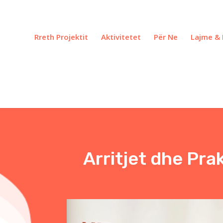
Rreth Projektit
Aktivitetet
Për Ne
Lajme & 
Arritjet dhe Pra