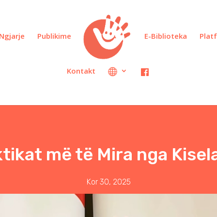
Ngjarje
Publikime
E-Biblioteka
Plat
Kontakt
ktikat më të Mira nga Kise
Kor 30, 2025