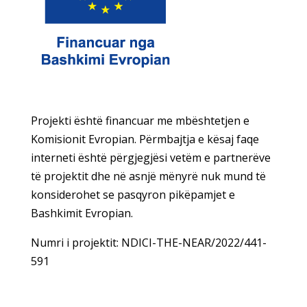
Projekti është financuar me mbështetjen e
Komisionit Evropian. Përmbajtja e kësaj faqe
interneti është përgjegjësi vetëm e partnerëve
të projektit dhe në asnjë mënyrë nuk mund të
konsiderohet se pasqyron pikëpamjet e
Bashkimit Evropian.
Numri i projektit: NDICI-THE-NEAR/2022/441-
591