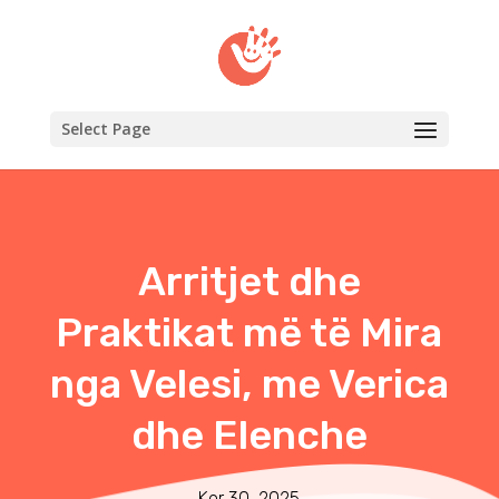
Select Page
Arritjet dhe
Praktikat më të Mira
nga Velesi, me Verica
dhe Elenche
Kor 30, 2025