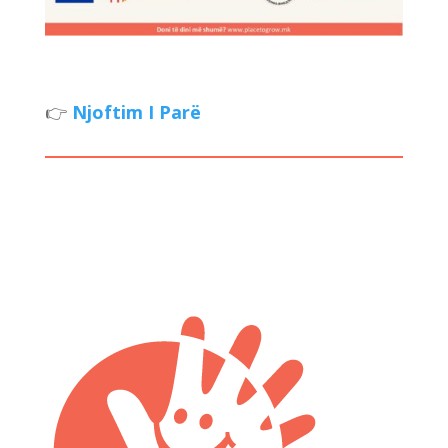
👉
Njoftim I Parë