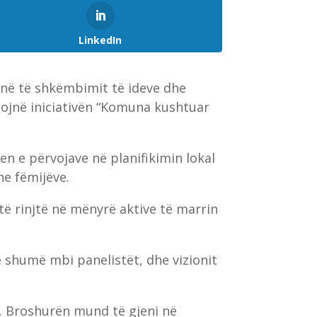
LinkedIn
anë të shkëmbimit të ideve dhe
tojnë iniciativën “Komuna kushtuar
en e përvojave në planifikimin lokal
he fëmijëve.
të rinjtë në mënyrë aktive të marrin
 shumë mbi panelistët, dhe vizionit
. Broshurën mund të gjeni në