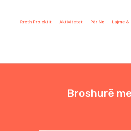
Rreth Projektit
Aktivitetet
Për Ne
Lajme & 
Broshurë me