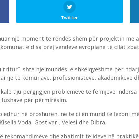
Twitter
hënuar një moment të rëndësishëm për projektin me 
komunat e disa prej vendeve evropiane të cilat zba
u rritur” ishte një mundësi e shkëlqyeshme për ndarj
marrje të komunave, profesionistëve, akademikëve d
kale t’ju përgjigjen problemeve të fëmijëve, ndërsa 
e fushave për përmirësim.
ledhur në broshurën, në të cilën mund të lexoni më
Kisella Voda, Gostivari, Velesi dhe Dibra.
të rekomandimeve dhe zbatimit të ideve në praktikë