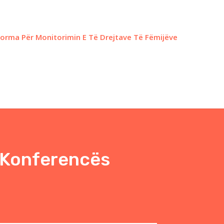
forma Për Monitorimin E Të Drejtave Të Fëmijëve
 Konferencës