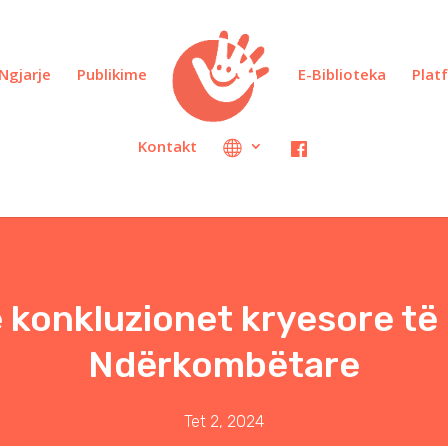
Ngjarje
Publikime
E-Biblioteka
Plat
Kontakt
 konkluzionet kryesore të
Ndërkombëtare
Tet 2, 2024