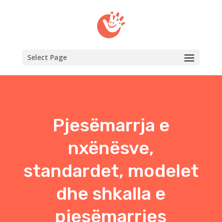
Select Page
Pjesëmarrja e
nxënësve,
standardet, modelet
dhe shkalla e
pjesëmarrjes