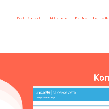
Rreth Projektit
Aktivitetet
Për Ne
Lajme & 
Kon