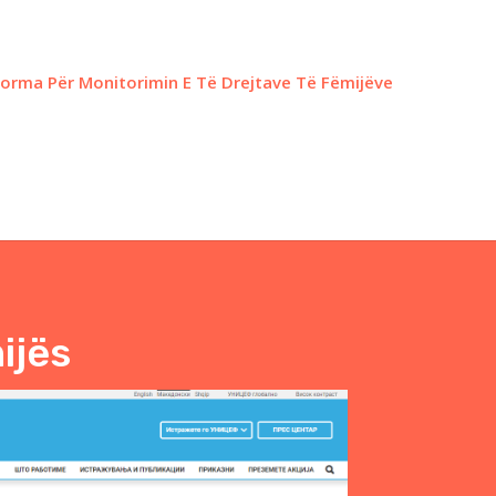
forma Për Monitorimin E Të Drejtave Të Fëmijëve
ijës