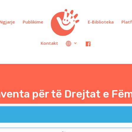
Ngjarje
Publikime
E-Biblioteka
Plat
Kontakt
venta për të Drejtat e Fëm