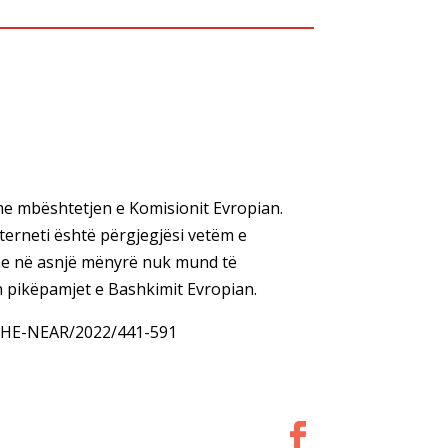
me mbështetjen e Komisionit Evropian.
terneti është përgjegjësi vetëm e
dhe në asnjë mënyrë nuk mund të
 pikëpamjet e Bashkimit Evropian.
-THE-NEAR/2022/441-591