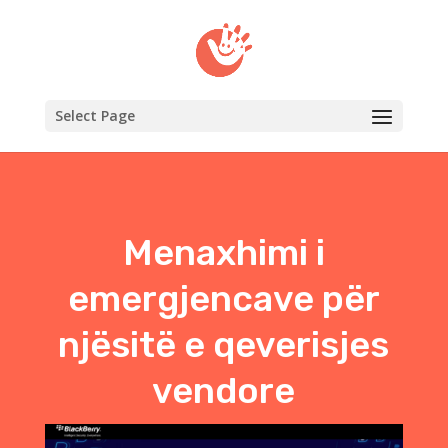
Select Page
Menaxhimi i
emergjencave për
njësitë e qeverisjes
vendore