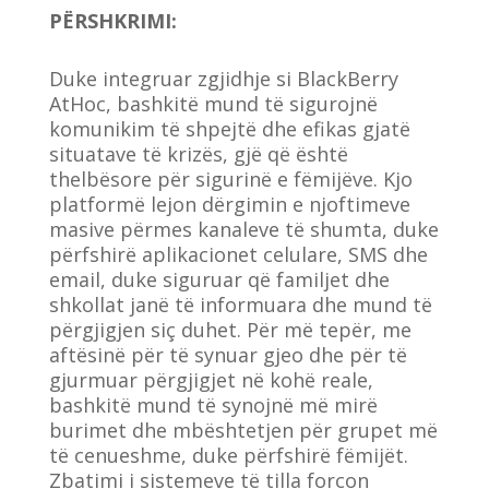
PËRSHKRIMI:
Duke integruar zgjidhje si BlackBerry
AtHoc, bashkitë mund të sigurojnë
komunikim të shpejtë dhe efikas gjatë
situatave të krizës, gjë që është
thelbësore për sigurinë e fëmijëve. Kjo
platformë lejon dërgimin e njoftimeve
masive përmes kanaleve të shumta, duke
përfshirë aplikacionet celulare, SMS dhe
email, duke siguruar që familjet dhe
shkollat janë të informuara dhe mund të
përgjigjen siç duhet. Për më tepër, me
aftësinë për të synuar gjeo dhe për të
gjurmuar përgjigjet në kohë reale,
bashkitë mund të synojnë më mirë
burimet dhe mbështetjen për grupet më
të cenueshme, duke përfshirë fëmijët.
Zbatimi i sistemeve të tilla forcon