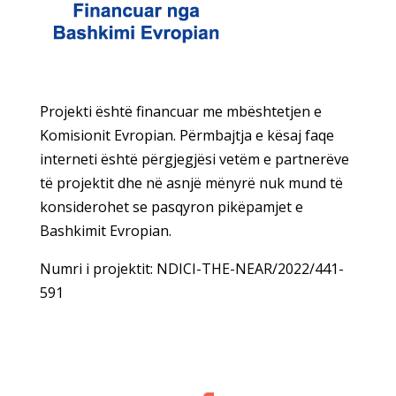
Projekti është financuar me mbështetjen e
Komisionit Evropian. Përmbajtja e kësaj faqe
interneti është përgjegjësi vetëm e partnerëve
të projektit dhe në asnjë mënyrë nuk mund të
konsiderohet se pasqyron pikëpamjet e
Bashkimit Evropian.
Numri i projektit: NDICI-THE-NEAR/2022/441-
591