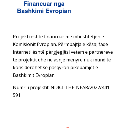
Projekti është financuar me mbështetjen e
Komisionit Evropian. Përmbajtja e kësaj faqe
interneti është përgjegjësi vetëm e partnerëve
të projektit dhe në asnjë mënyrë nuk mund të
konsiderohet se pasqyron pikëpamjet e
Bashkimit Evropian.
Numri i projektit: NDICI-THE-NEAR/2022/441-
591