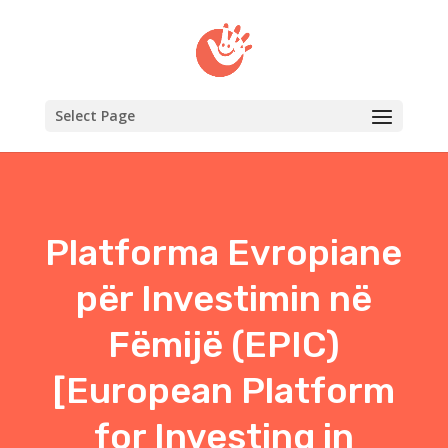
Select Page
Platforma Evropiane
për Investimin në
Fëmijë (EPIC)
[European Platform
for Investing in