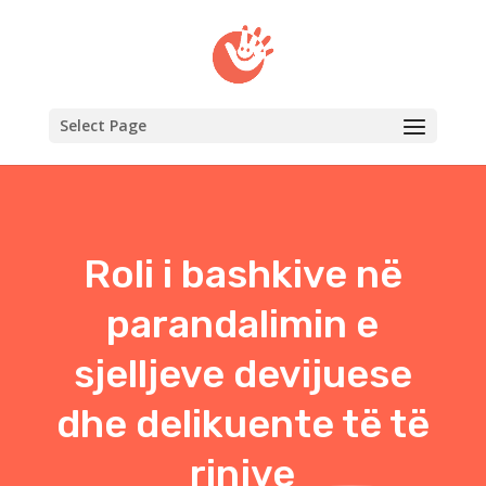
Select Page
Roli i bashkive në
parandalimin e
sjelljeve devijuese
dhe delikuente të të
rinjve