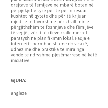
drejtave të fëmijëve në mbarë botën në
përpjekjet e tyre për të përmirësuar
kushtet në qytete dhe për të krijuar
mjedise të favorshme për zhvillimin e
përgjithshëm të foshnjave dhe fëmijëve
të vegjël, zëri i të cilëve rrallë merret
parasysh në planifikimin lokal. Faqja e
internetit përmban shumë doracakë,
udhëzime dhe praktika të mira nga
vende të ndryshme pjesëmarrëse në këtë
iniciativë.
GJUHA
:
angleze